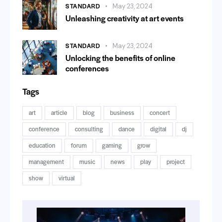
STANDARD
May 23, 2024
Unleashing creativity at art events
STANDARD
May 23, 2024
Unlocking the benefits of online
conferences
Tags
art
article
blog
business
concert
conference
consulting
dance
digital
dj
education
forum
gaming
grow
management
music
news
play
project
show
virtual