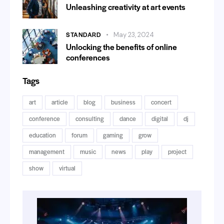
Unleashing creativity at art events
STANDARD
May 23, 2024
Unlocking the benefits of online
conferences
Tags
art
article
blog
business
concert
conference
consulting
dance
digital
dj
education
forum
gaming
grow
management
music
news
play
project
show
virtual